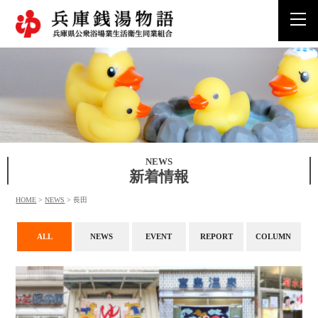
togg
navi
NEWS
新着情報
HOME
>
NEWS
>
長田
ALL
NEWS
EVENT
REPORT
COLUMN