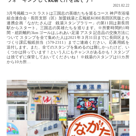
2021.02.22
3月号掲載コース ラストは三国志の英雄たちを巡るコース 神戸市浴場
組合連合会・長田支部（区）加盟銭湯と広報紙KOBE長田区民版との
連携企画「ながたさんぽ 銭湯スタンプラリー」の第11回は新長田
駅からスタート。三国志の英雄たちを巡ります。※所要時間約1時
間・総距離約3km ゴールはふれあい足湯 アスタ 記念品の交換方法に
ついて スタンプを全て集めた人は2021年３月31日までに長田区まち
づくり課広報紙担当（579-2311）までご連絡ください。応募用紙を
送付します。また、全てのスタンプを集めるのは難しかったけど、い
くつかは持っています！という人にもチャンスがあるかも！スタンプ
は捨てずに保管しておいてくださいね！ ※銭湯のスタンプは11カ所
から10カ所…