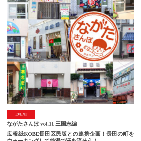
EVENT
ながたさんぽ vol.11 三国志編
広報紙KOBE長田区民版との連携企画！長田の町を
ウォーキングして銭湯で汗を流そう！