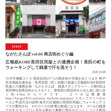
EVENT
ながたさんぽ vol.06 商店街めぐり編
広報紙KOBE長田区民版との連携企画！長田の町を
ウォーキングして銭湯で汗を流そう！
2020.10.08
10月号掲載コース 長田区内の7つの商店街や市場をめぐります 神戸
市浴場組合連合会・長田支部（区）加盟11銭湯と広報紙KOBE長田区
民版との連携企画「ながたさんぽ 銭湯スタンプラリー」の第6回は
長田神社前商店街からスタート。新長田の商店街をらせん状に巡り歩
く約4.5kmのコースです。 ゴールは萬歳湯
https://hyogo1010.com/sento_list/kobe-manzaiyu/ スタンプラリーのル
ールと申請方法の説明 毎月の広報紙の長田区民版にウォーキングコ
ースが案内され、そのコースの終着が銭湯になります。ゴールの銭湯
でおすスタンプ11ヶ月分を集めて豪華な賞品をゲット！ コース案内