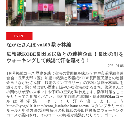
EVENT
ながたさんぽ vol.09 駒ヶ林編
広報紙KOBE長田区民版との連携企画！長田の町を
ウォーキングして銭湯で汗を流そう！
2021.01.06
1月号掲載コース 歴史を感じ漁港の雰囲気を味わう 神戸市浴場組合連
合会・長田支部（区）加盟11銭湯と広報紙KOBE長田区民版との連携
企画「ながたさんぽ 銭湯スタンプラリー」の第9回は駒ヶ林周辺を
巡ります。駒ヶ林は古い歴史と賑やかな漁港のあるまち。漁師さんと
の関わりが深いスポットや下町の空気が味わえます。防寒対策をしっ
かりとってご参加ください。※所要時間約1時間・総距離約5km ゴー
ルは浜添湯 ゆっくり汗を流しましょう
https://hyogo1010.com/sento_list/kobe-hamazoeyu/ スタンプラリーの
ルールと申請方法の説明 毎月の広報紙の長田区民版にウォーキング
コースが案内され、そのコースの終着が銭湯になります。ゴール…