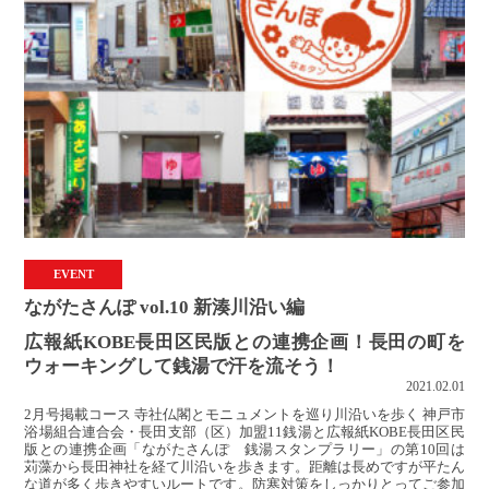
EVENT
ながたさんぽ vol.10 新湊川沿い編
広報紙KOBE長田区民版との連携企画！長田の町を
ウォーキングして銭湯で汗を流そう！
2021.02.01
2月号掲載コース 寺社仏閣とモニュメントを巡り川沿いを歩く 神戸市
浴場組合連合会・長田支部（区）加盟11銭湯と広報紙KOBE長田区民
版との連携企画「ながたさんぽ 銭湯スタンプラリー」の第10回は
苅藻から長田神社を経て川沿いを歩きます。距離は長めですが平たん
な道が多く歩きやすいルートです。防寒対策をしっかりとってご参加