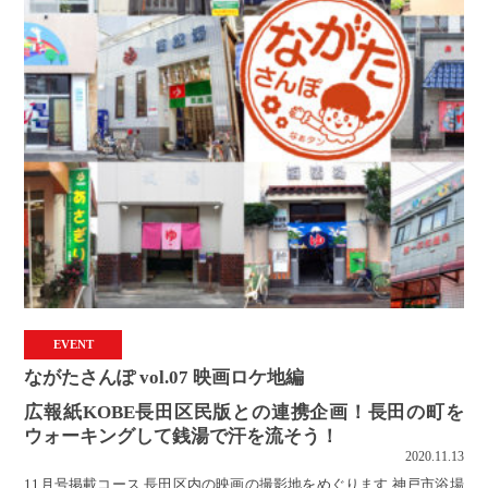
EVENT
ながたさんぽ vol.07 映画ロケ地編
広報紙KOBE長田区民版との連携企画！長田の町を
ウォーキングして銭湯で汗を流そう！
2020.11.13
11月号掲載コース 長田区内の映画の撮影地をめぐります 神戸市浴場