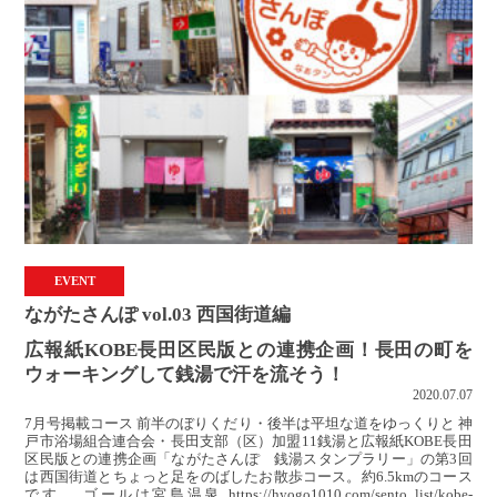
EVENT
ながたさんぽ vol.03 西国街道編
広報紙KOBE長田区民版との連携企画！長田の町を
ウォーキングして銭湯で汗を流そう！
2020.07.07
7月号掲載コース 前半のぼりくだり・後半は平坦な道をゆっくりと 神
戸市浴場組合連合会・長田支部（区）加盟11銭湯と広報紙KOBE長田
区民版との連携企画「ながたさんぽ 銭湯スタンプラリー」の第3回
は西国街道とちょっと足をのばしたお散歩コース。約6.5kmのコース
です。 ゴールは宮島温泉 https://hyogo1010.com/sento_list/kobe-