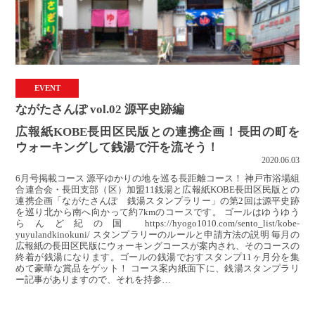
EVENT
ながたさんぽ vol.02 源平史跡編
広報紙KOBE長田区民版との連携企画！長田の町を
ウォーキングして銭湯で汗を流そう！
2020.06.03
6月号掲載コース 源平ゆかりの地を巡る長距離コース！ 神戸市浴場組
合連合会・長田支部（区）加盟11銭湯と広報紙KOBE長田区民版との
連携企画「ながたさんぽ 銭湯スタンプラリー」の第2回は源平史跡
を巡り北から南へ向かって約7kmのコースです。 ゴールはゆうゆう
らんど紀の国 https://hyogo1010.com/sento_list/kobe-
yuyulandkinokuni/ スタンプラリーのルールと申請方法の説明 毎月の
広報紙の長田区民版にウォーキングコースが案内され、そのコースの
終着が銭湯になります。ゴールの銭湯でおすスタンプ11ヶ月分を集
めて豪華な賞品をゲット！ コース案内紙面下に、銭湯スタンプラリ
ー記事がありますので、それを持参…