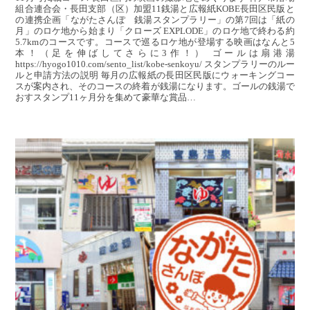
組合連合会・長田支部（区）加盟11銭湯と広報紙KOBE長田区民版と
の連携企画「ながたさんぽ 銭湯スタンプラリー」の第7回は「紙の
月」のロケ地から始まり「クローズ EXPLODE」のロケ地で終わる約
5.7kmのコースです。コースで巡るロケ地が登場する映画はなんと5
本！（足を伸ばしてさらに3作！） ゴールは扇港湯
https://hyogo1010.com/sento_list/kobe-senkoyu/ スタンプラリーのルー
ルと申請方法の説明 毎月の広報紙の長田区民版にウォーキングコー
スが案内され、そのコースの終着が銭湯になります。ゴールの銭湯で
おすスタンプ11ヶ月分を集めて豪華な賞品…