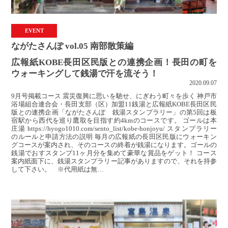
EVENT
ながたさんぽ vol.05 南部散策編
広報紙KOBE長田区民版との連携企画！長田の町を
ウォーキングして銭湯で汗を流そう！
2020.09.07
9月号掲載コース 震災復興に思いを馳せ、にぎわう町々を歩く 神戸市
浴場組合連合会・長田支部（区）加盟11銭湯と広報紙KOBE長田区民
版との連携企画「ながたさんぽ 銭湯スタンプラリー」の第5回は板
宿駅から西代を巡り鷹取を目指す約4kmのコースです。 ゴールは本
庄湯 https://hyogo1010.com/sento_list/kobe-honjoyu/ スタンプラリー
のルールと申請方法の説明 毎月の広報紙の長田区民版にウォーキン
グコースが案内され、そのコースの終着が銭湯になります。ゴールの
銭湯でおすスタンプ11ヶ月分を集めて豪華な賞品をゲット！ コース
案内紙面下に、銭湯スタンプラリー記事がありますので、それを持参
して下さい。 ※代用紙は無…