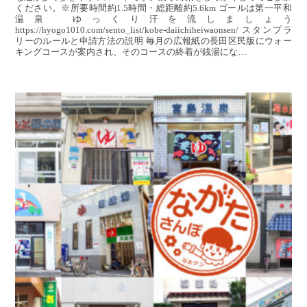
ください。※所要時間約1.5時間・総距離約5.6km ゴールは第一平和
温泉 ゆっくり汗を流しましょう
https://hyogo1010.com/sento_list/kobe-daiichiheiwaonsen/ スタンプラ
リーのルールと申請方法の説明 毎月の広報紙の長田区民版にウォー
キングコースが案内され、そのコースの終着が銭湯にな…