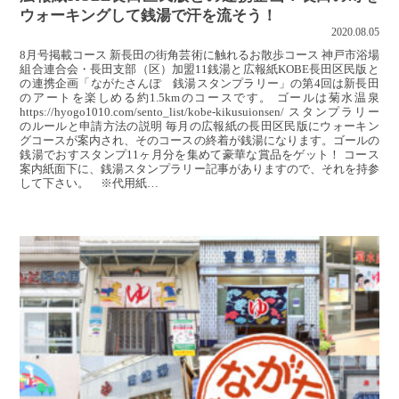
ウォーキングして銭湯で汗を流そう！
2020.08.05
8月号掲載コース 新長田の街角芸術に触れるお散歩コース 神戸市浴場
組合連合会・長田支部（区）加盟11銭湯と広報紙KOBE長田区民版と
の連携企画「ながたさんぽ 銭湯スタンプラリー」の第4回は新長田
のアートを楽しめる約1.5kmのコースです。 ゴールは菊水温泉
https://hyogo1010.com/sento_list/kobe-kikusuionsen/ スタンプラリー
のルールと申請方法の説明 毎月の広報紙の長田区民版にウォーキン
グコースが案内され、そのコースの終着が銭湯になります。ゴールの
銭湯でおすスタンプ11ヶ月分を集めて豪華な賞品をゲット！ コース
案内紙面下に、銭湯スタンプラリー記事がありますので、それを持参
して下さい。 ※代用紙…