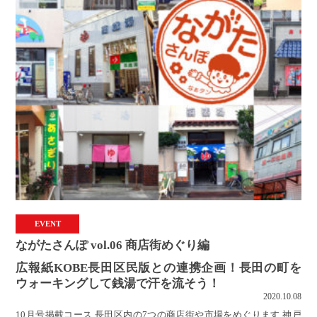
EVENT
ながたさんぽ vol.06 商店街めぐり編
広報紙KOBE長田区民版との連携企画！長田の町を
ウォーキングして銭湯で汗を流そう！
2020.10.08
10月号掲載コース 長田区内の7つの商店街や市場をめぐります 神戸