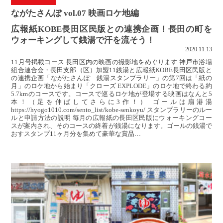
ながたさんぽ vol.07 映画ロケ地編
広報紙KOBE長田区民版との連携企画！長田の町を
ウォーキングして銭湯で汗を流そう！
2020.11.13
11月号掲載コース 長田区内の映画の撮影地をめぐります 神戸市浴場
組合連合会・長田支部（区）加盟11銭湯と広報紙KOBE長田区民版と
の連携企画「ながたさんぽ 銭湯スタンプラリー」の第7回は「紙の
月」のロケ地から始まり「クローズ EXPLODE」のロケ地で終わる約
5.7kmのコースです。コースで巡るロケ地が登場する映画はなんと5
本！（足を伸ばしてさらに3作！） ゴールは扇港湯
https://hyogo1010.com/sento_list/kobe-senkoyu/ スタンプラリーのルー
ルと申請方法の説明 毎月の広報紙の長田区民版にウォーキングコー
スが案内され、そのコースの終着が銭湯になります。ゴールの銭湯で
おすスタンプ11ヶ月分を集めて豪華な賞品…