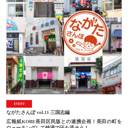
EVENT
ながたさんぽ vol.11 三国志編
広報紙KOBE長田区民版との連携企画！長田の町を
ウォーキングして銭湯で汗を流そう！