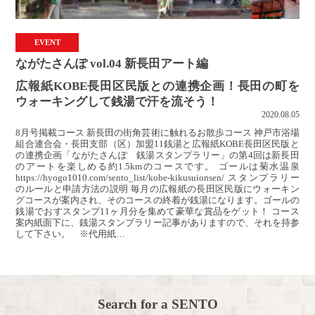
EVENT
ながたさんぽ vol.04 新長田アート編
広報紙KOBE長田区民版との連携企画！長田の町を
ウォーキングして銭湯で汗を流そう！
2020.08.05
8月号掲載コース 新長田の街角芸術に触れるお散歩コース 神戸市浴場
組合連合会・長田支部（区）加盟11銭湯と広報紙KOBE長田区民版と
の連携企画「ながたさんぽ 銭湯スタンプラリー」の第4回は新長田
のアートを楽しめる約1.5kmのコースです。 ゴールは菊水温泉
https://hyogo1010.com/sento_list/kobe-kikusuionsen/ スタンプラリー
のルールと申請方法の説明 毎月の広報紙の長田区民版にウォーキン
グコースが案内され、そのコースの終着が銭湯になります。ゴールの
銭湯でおすスタンプ11ヶ月分を集めて豪華な賞品をゲット！ コース
案内紙面下に、銭湯スタンプラリー記事がありますので、それを持参
して下さい。 ※代用紙…
Search for a SENTO