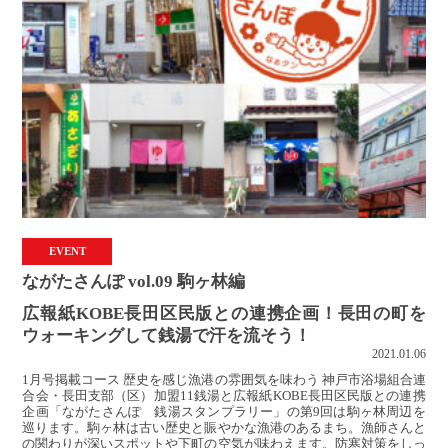
EVENT
ながたさんぽ vol.09 駒ヶ林編
広報紙KOBE長田区民版との連携企画！長田の町を
ウォーキングして銭湯で汗を流そう！
2021.01.06
1月号掲載コース 歴史を感じ漁港の雰囲気を味わう 神戸市浴場組合連
合会・長田支部（区）加盟11銭湯と広報紙KOBE長田区民版との連携
企画「ながたさんぽ 銭湯スタンプラリー」の第9回は駒ヶ林周辺を
巡ります。駒ヶ林は古い歴史と賑やかな漁港のあるまち。漁師さんと
の関わりが深いスポットや下町の空気が味わえます。防寒対策をしっ