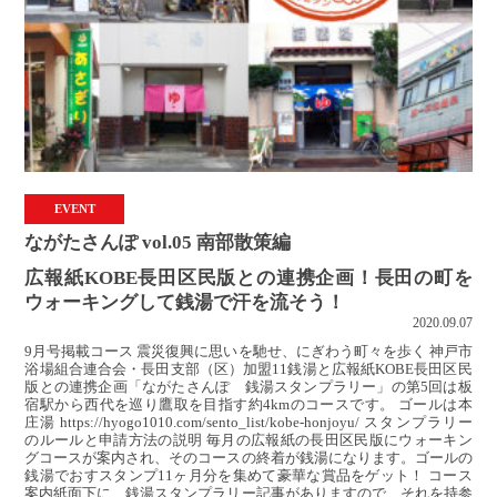
EVENT
ながたさんぽ vol.05 南部散策編
広報紙KOBE長田区民版との連携企画！長田の町を
ウォーキングして銭湯で汗を流そう！
2020.09.07
9月号掲載コース 震災復興に思いを馳せ、にぎわう町々を歩く 神戸市
浴場組合連合会・長田支部（区）加盟11銭湯と広報紙KOBE長田区民
版との連携企画「ながたさんぽ 銭湯スタンプラリー」の第5回は板
宿駅から西代を巡り鷹取を目指す約4kmのコースです。 ゴールは本
庄湯 https://hyogo1010.com/sento_list/kobe-honjoyu/ スタンプラリー
のルールと申請方法の説明 毎月の広報紙の長田区民版にウォーキン
グコースが案内され、そのコースの終着が銭湯になります。ゴールの
銭湯でおすスタンプ11ヶ月分を集めて豪華な賞品をゲット！ コース
案内紙面下に、銭湯スタンプラリー記事がありますので、それを持参