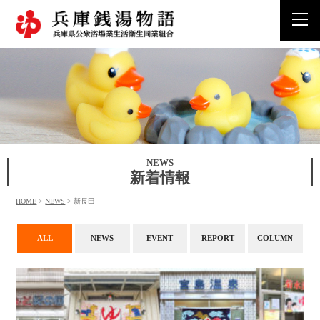
togg
navi
NEWS
新着情報
HOME
>
NEWS
>
新長田
ALL
NEWS
EVENT
REPORT
COLUMN