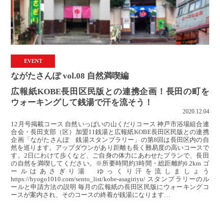
EVENT
ながたさんぽ vol.08 自然満喫編
広報紙KOBE長田区民版との連携企画！長田の町を
ウォーキングして銭湯で汗を流そう！
2020.12.04
12月号掲載コース 自然いっぱいの山くだりコース 神戸市浴場組合連
合会・長田支部（区）加盟11銭湯と広報紙KOBE長田区民版との連携
企画「ながたさんぽ 銭湯スタンプラリー」の第8回は長田区内の自
然を巡ります。アップダウンがあり距離も長く難易度の高いコースで
す。2日にわけて歩くなど、ご自身の体力にあわせたプランで、長田
の自然を満喫してください。※所要時間約3時間・総距離約6.2km ゴ
ールはあさぎり湯 ゆっくり汗を流しましょう
https://hyogo1010.com/sento_list/kobe-asagiriyu/ スタンプラリーのル
ールと申請方法の説明 毎月の広報紙の長田区民版にウォーキングコ
ースが案内され、そのコースの終着が銭湯になります…