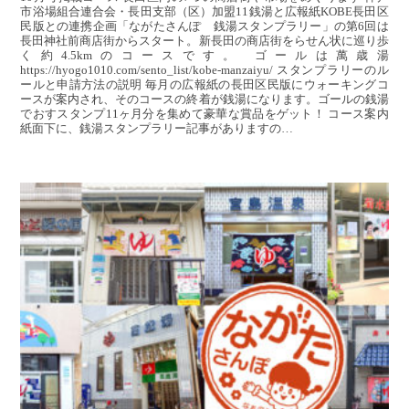
市浴場組合連合会・長田支部（区）加盟11銭湯と広報紙KOBE長田区
民版との連携企画「ながたさんぽ 銭湯スタンプラリー」の第6回は
長田神社前商店街からスタート。新長田の商店街をらせん状に巡り歩
く約4.5kmのコースです。 ゴールは萬歳湯
https://hyogo1010.com/sento_list/kobe-manzaiyu/ スタンプラリーのル
ールと申請方法の説明 毎月の広報紙の長田区民版にウォーキングコ
ースが案内され、そのコースの終着が銭湯になります。ゴールの銭湯
でおすスタンプ11ヶ月分を集めて豪華な賞品をゲット！ コース案内
紙面下に、銭湯スタンプラリー記事がありますの…