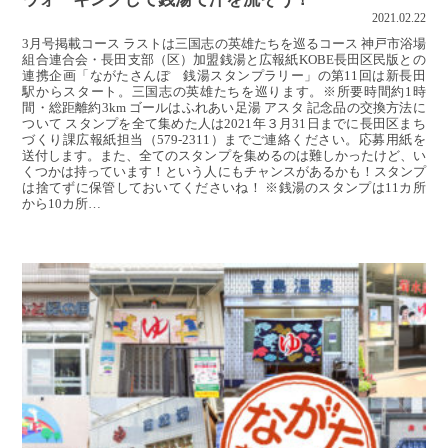
2021.02.22
3月号掲載コース ラストは三国志の英雄たちを巡るコース 神戸市浴場
組合連合会・長田支部（区）加盟銭湯と広報紙KOBE長田区民版との
連携企画「ながたさんぽ 銭湯スタンプラリー」の第11回は新長田
駅からスタート。三国志の英雄たちを巡ります。※所要時間約1時
間・総距離約3km ゴールはふれあい足湯 アスタ 記念品の交換方法に
ついて スタンプを全て集めた人は2021年３月31日までに長田区まち
づくり課広報紙担当（579-2311）までご連絡ください。応募用紙を
送付します。また、全てのスタンプを集めるのは難しかったけど、い
くつかは持っています！という人にもチャンスがあるかも！スタンプ
は捨てずに保管しておいてくださいね！ ※銭湯のスタンプは11カ所
から10カ所…