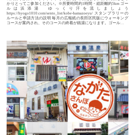
かりとってご参加ください。※所要時間約1時間・総距離約5km ゴー
ルは浜添湯 ゆっくり汗を流しましょう
https://hyogo1010.com/sento_list/kobe-hamazoeyu/ スタンプラリーの
ルールと申請方法の説明 毎月の広報紙の長田区民版にウォーキング
コースが案内され、そのコースの終着が銭湯になります。ゴール…