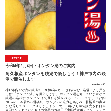
EVENT
令和4年2月6日・ボンタン湯のご案内
阿久根産ボンタンを銭湯で楽しもう！神戸市内の銭
湯で開催します
2022.01.24
神戸市内32か所の銭湯で、令和4年2月6日(前後含む、浴場により異な
る)に「ボンタン湯」を開催します。 ボンタン湯を知っていますか？
銭湯の浴槽にボンタン（文旦）を浮かべるイベントです。直径約
20cmの日本最大の柑橘類・ボンタンの迫力を楽しみ、柑橘系の爽や
かな香りでリラックスしましょう。大正13年より製造販売され日本
全国で知られているセイカ食品のお菓子「南国特産ボンタンアメ」と