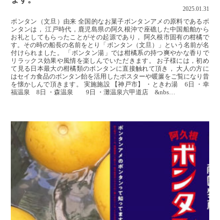
2025.01.31
ボンタン（文旦）由来 全国的なお菓子ボンタンアメの原料であるボ
ンタンは， 江戸時代，鹿児島県の阿久根沖で座礁した中国船舶から
お礼としてもらったことがその起源であり， 阿久根市固有の柑橘で
す。その時の船長の名前をとり「ボンタン（文旦）」という名前が名
付けられました。 「ボンタン湯」では柑橘系の持つ爽やかな香りで
リラックス効果や風情を楽しんでいただきます。 お子様には，初め
て見る日本最大の柑橘類のボンタンに直接触れて頂き， 大人の方に
はセイカ食品のボンタン飴を活用したポスターや暖簾をご覧になり昔
を懐かしんで頂きます。 実施施設 【神戸市】 ・ときわ湯 6日 ・幸
福温泉 8日 ・森温泉 9日 ・灘温泉六甲道店 &nbs…