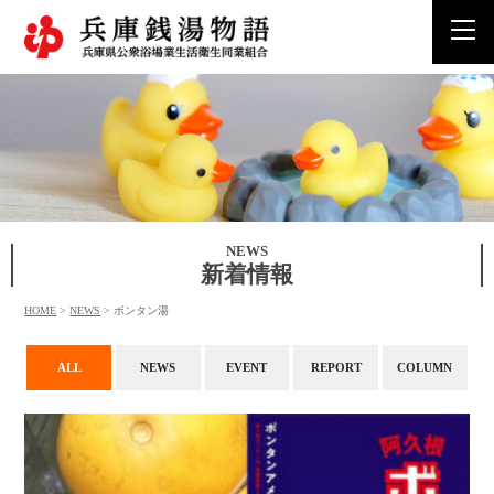
togg
navi
NEWS
新着情報
HOME
>
NEWS
>
ボンタン湯
ALL
NEWS
EVENT
REPORT
COLUMN