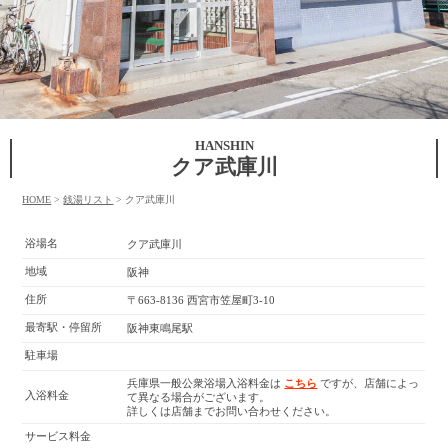
HANSHIN
クア武庫川
HOME
>
銭湯リスト
>
クア武庫川
浴場名
クア武庫川
地域
阪神
住所
〒663-8136 西宮市笠屋町3-10
最寄駅・停留所
阪神東鳴尾駅
駐車場
兵庫県一般公衆浴場入浴料金は
こちら
ですが、店舗によっ
入浴料金
て異なる場合がございます。
詳しくは店舗までお問い合わせください。
サービス料金