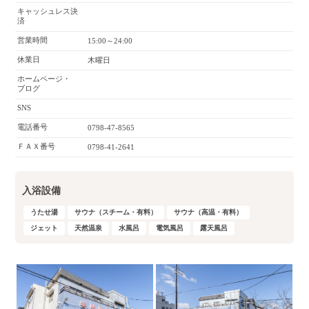
キャッシュレス決
済
営業時間
15:00～24:00
休業日
木曜日
ホームページ・
ブログ
SNS
電話番号
0798-47-8565
ＦＡＸ番号
0798-41-2641
入浴設備
うたせ湯
サウナ（スチーム・有料）
サウナ（高温・有料）
ジェット
天然温泉
水風呂
電気風呂
露天風呂