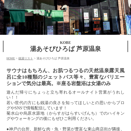
KOBE
湯あそびひろば 芦原温泉
HOME
>
銭湯リスト
>
湯あそびひろば 芦原温泉
サウナはもちろん、お肌つるつるの天然温泉露天風
呂に全10種類のジェットバス等々、豊富なバリエー
ションで気分は最高。※座る岩盤浴は女湯のみ
遊んだ帰りにちょっと立ち寄れるオールナイト営業がうれし
い！！
若い世代の方にも銭湯の良さを知ってほしいとの思いからブロ
グやSNSで情報配信しています！
菊水山や烏原水源地（からすがはらすいげんち）でのハイキン
グやウォーキングの後にもぜひご利用ください。
●神戸の台所、新鮮な肉・魚・野菜が豊富な東山商店街が隣接、