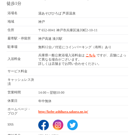
徒歩1分
浴場名
湯あそびひろば 芦原温泉
地域
神戸
住所
〒652-0041 神戸市兵庫区湊川町2-10-11
最寄駅・停留所
神戸高速 湊川駅
駐車場
無料12台／付近にコインパーキング（有料）あり
兵庫県一般公衆浴場入浴料金は
こちら
ですが、店舗によっ
入浴料金
て異なる場合がございます。
詳しくは店舗までお問い合わせください。
サービス料金
キャッシュレス決
済
営業時間
14:00～翌朝10:00
休業日
年中無休
ホームページ・
http://kobe-ashihara.sakura.ne.jp/
ブログ
SNS