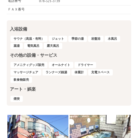
電話番号
078-521-3739
ＦＡＸ番号
入浴設備
サウナ（高温・有料）
ジェット
季節の湯
岩盤浴
水風呂
薬湯
電気風呂
露天風呂
その他の設備・サービス
アメニティグッズ販売
オールナイト
ドライヤー
マッサージチェア
ランナーズ銭湯
体重計
充電スペース
飲食物販売
アート・娯楽
煙突