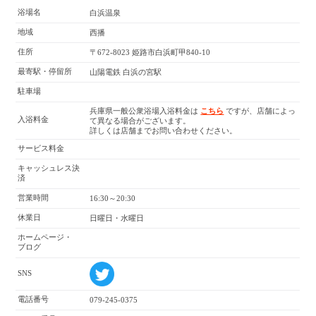
浴場名
白浜温泉
地域
西播
住所
〒672-8023 姫路市白浜町甲840-10
最寄駅・停留所
山陽電鉄 白浜の宮駅
駐車場
兵庫県一般公衆浴場入浴料金は
こちら
ですが、店舗によっ
入浴料金
て異なる場合がございます。
詳しくは店舗までお問い合わせください。
サービス料金
キャッシュレス決
済
営業時間
16:30～20:30
休業日
日曜日・水曜日
ホームページ・
ブログ
SNS
電話番号
079-245-0375