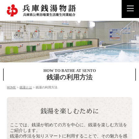
togg
navi
HOW TO BATHE AT SENTO
銭湯の利用方法
HOME
>
銭湯とは
>
銭湯の利用方法
銭湯を楽しむために
ここでは、銭湯が初めての方を中心に、銭湯を楽しむ方法を
ご紹介します。
銭湯の作法を知りスマートに利用することで、その魅力を感