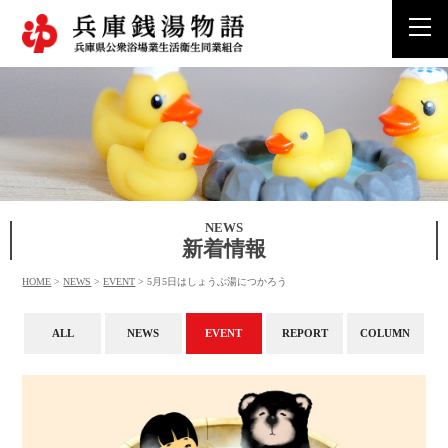
togg
navi
NEWS
新着情報
HOME
>
NEWS
>
EVENT
>
5月5日はしょうぶ湯につかろう
ALL
NEWS
EVENT
REPORT
COLUMN