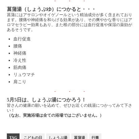
菖蒲湯（しょうぶゆ）につかると・・・
菖蒲にはアサロンやオイゲノールという精油成分が多く含まれており
ます。腰痛や神経痛を和らげる効果があり、その爽やかな香りにはア
ロマセラピー効果もあり、また根の部分には血行促進や保湿の薬効が
あるそうです。
血行促進
腰痛
神経痛
冷え性
筋肉痛
リュウマチ
肩こり
5月5日は、しょうぶ湯につかろう！
皆さんの健康の願いを込めて、ぜひお近くの銭湯につかってみて下さ
い！
（なお、実施浴場は全ての浴場ではございません。）
TAG
こどもの日
しょうぶ湯
菖蒲湯
行事