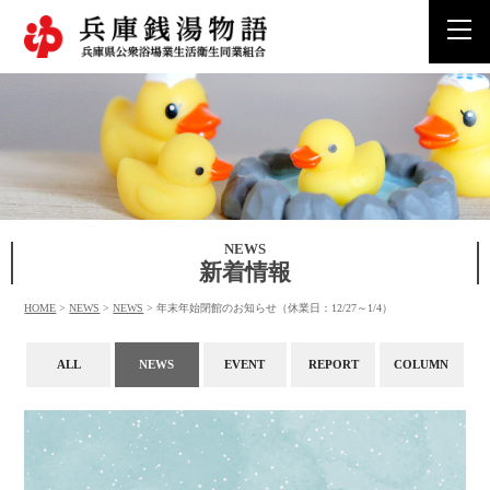
togg
navi
NEWS
新着情報
HOME
>
NEWS
>
NEWS
>
年末年始閉館のお知らせ（休業日：12/27～1/4）
ALL
NEWS
EVENT
REPORT
COLUMN